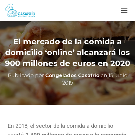
C
A
M
B
I
El mercado de la comida a
A
R
domicilio ‘online’ alcanzará los
M
900 millones de euros en 2020
O
D
O
Publicado por
Congelados Casafrío
en
15 junio
D
2019
E
N
A
V
E
G
A
C
En 2018, el sector de la comida a domicilio
I