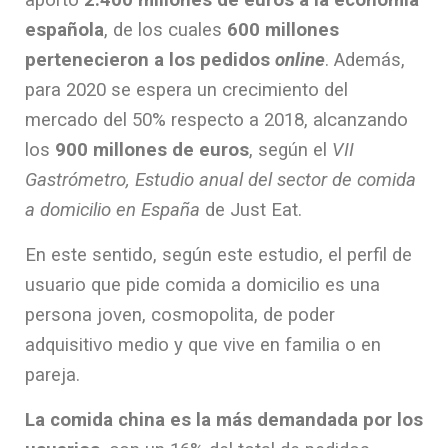
aportó
2.400 millones de euros a la economía
Ó
N
española
, de los cuales
600 millones
pertenecieron a los pedidos
online
. Además,
para 2020 se espera un crecimiento del
mercado del 50% respecto a 2018, alcanzando
los
900 millones de euros
, según el
VII
Gastrómetro, Estudio anual del sector de comida
a domicilio en España
de Just Eat.
En este sentido, según este estudio, el perfil de
usuario que pide comida a domicilio es una
persona joven, cosmopolita, de poder
adquisitivo medio y que vive en familia o en
pareja.
La comida china es la más demandada por los