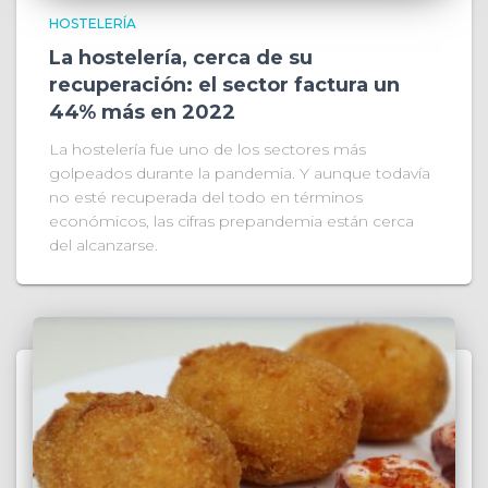
HOSTELERÍA
La hostelería, cerca de su
recuperación: el sector factura un
44% más en 2022
La hostelería fue uno de los sectores más
golpeados durante la pandemia. Y aunque todavía
no esté recuperada del todo en términos
económicos, las cifras prepandemia están cerca
del alcanzarse.