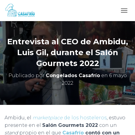
C
A
M
B
I
Entrevista al CEO de Ambidu,
A
R
Luis Gil, durante el Salón
M
Gourmets 2022
O
D
O
Publicado por
Congelados Casafrío
en
6 mayo
D
2022
E
N
A
V
E
G
Ambidu, el
marketplace
de los hosteleros
, estuvo
A
C
presente en el
Salón Gourmets 2022
con un
I
stand
propio en el que
Casafrío
contó con un