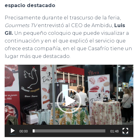
Ó
espacio destacado
.
N
Precisamente durante el trascurso de la feria,
Gourmets TV
entrevistó al CEO de Ambidu,
Luis
Gil.
Un pequeño coloquio que puede visualizar a
continuación y en el que explicó el servicio que
ofrece esta compañía, en el que Casafrío tiene un
lugar más que destacado.
Reproductor
de
vídeo
00:00
01:48