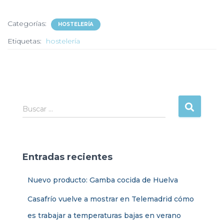
Categorías:
HOSTELERÍA
Etiquetas:
hostelería
B
Buscar …
u
s
c
a
Entradas recientes
r
:
Nuevo producto: Gamba cocida de Huelva
Casafrío vuelve a mostrar en Telemadrid cómo
es trabajar a temperaturas bajas en verano